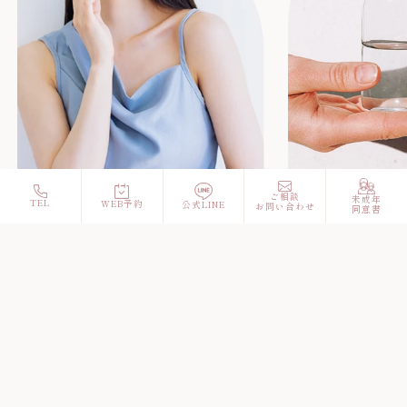
ご相談
未成年
TEL
WEB予約
公式LINE
お問い合わせ
同意書
TEL 06-6657-6362
〒557-0041
大阪市西成区岸里１丁目１−18