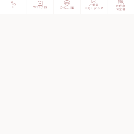
ご相談
未成年
TEL
WEB予約
公式LINE
お問い合わせ
同意書
診療時間
月
火
水
木
金
土
日
9:30 – 12:30
●
/
●
●
●
▲
/
14:00 –
●
/
●
●
●
▲
/
17:00