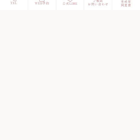
ご相談
未成年
TEL
WEB予約
公式LINE
お問い合わせ
同意書
TEL 06-6657-6362
〒557-0041
大阪市西成区岸里１丁目１−18